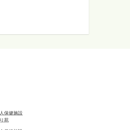
人保健施設
り苑